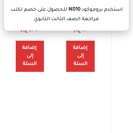
استيكة
شنطة
استخدم بروموكود
ND10
للحصول على خصم لكتب
فبركاسيل
مدرسية
مراجعة الصف الثالث الثانوي
احمر
طقم
كلاسيك
١٠,٠٠
ج٫م
١٫٤٠٠,٠٠
ج٫م
830
إضافة
إضافة
إلى
إلى
السلة
السلة