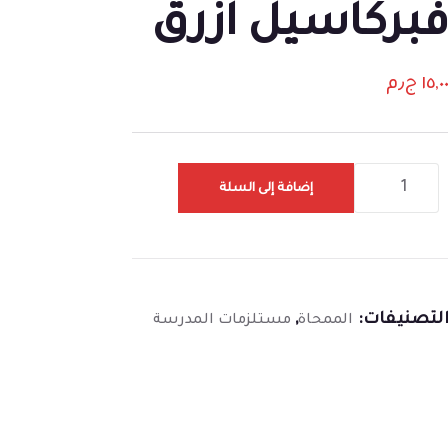
بركاسيل ازرق
١٥,٠
ج٫م
إضافة إلى السلة
لتصنيفات:
,
الممحاة
مستلزمات المدرسة