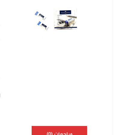
ف
٠
ا