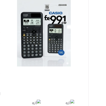
1
٠
ر
ا
ا