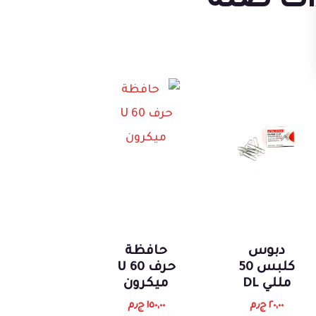
ات صلة
دبوس
حافظة
كلبس 50
حرف 60 U
مللي DL
ميكرون
٢٠,٠٠
ج٫م
١٥٠,٠٠
ج٫م