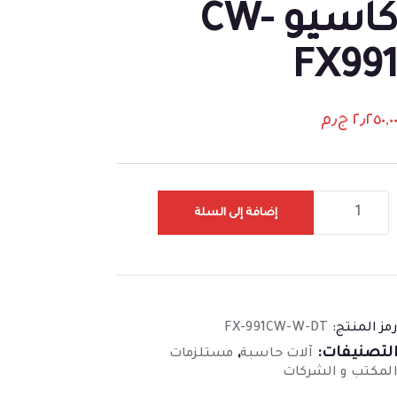
كاسيو CW-
FX99
٢٫٢٥٠,٠
ج٫م
إضافة إلى السلة
مز المنتج:
FX-991CW-W-DT
لتصنيفات:
,
آلات حاسبة
مستلزمات
لمكتب و الشركات