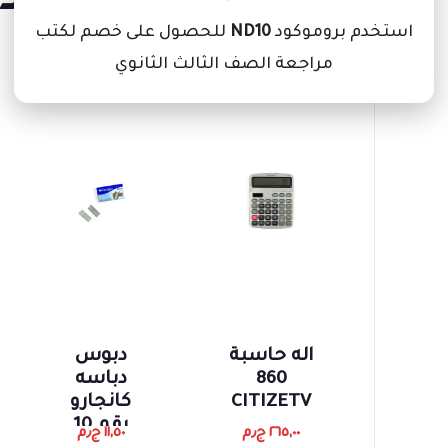
منتجات ذ
استخدم بروموكود
ND10
للحصول على خصم لكتب
مراجعة الصف الثالث الثانوي
اله حاسبة
دبوس
860
دباسه
CITIZETV
كانجارو
رقم 10
٢٦٥,٠٠
ج٫م
١١,٥٠
ج٫م