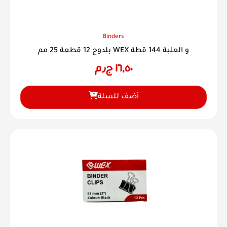
Binders
بلدوج 12 قطعة 25 مم WEX و العلبة 144 قطة
١٦,٥٠
ج٫م
أضف للسلة