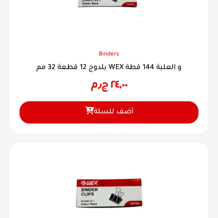
Binders
بلدوج 12 قطعة 32 مم WEX و العلبة 144 قطة
٢٤,٠٠
ج٫م
أضف للسلة