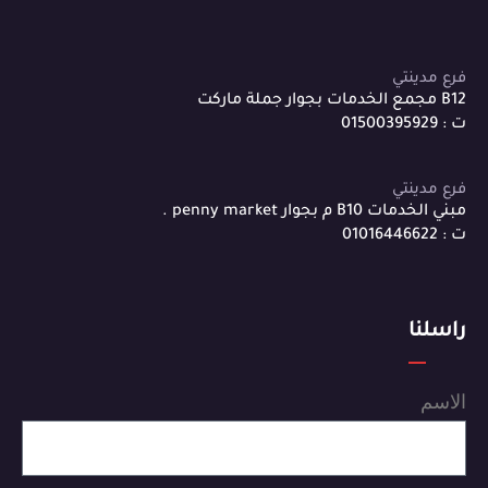
فرع مدينتي
B12 مجمع الخدمات بجوار جملة ماركت
ت : 01500395929
فرع مدينتي
مبني الخدمات B10 م بجوار penny market .
ت : 01016446622
راسلنا
الاسم