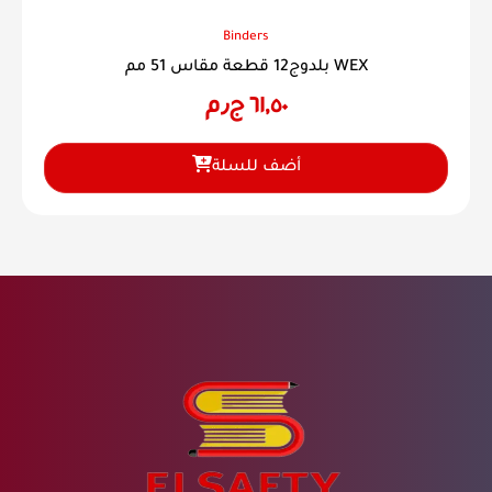
Binders
بلدوج12 قطعة مقاس 51 مم WEX
٦١,٥٠
ج٫م
أضف للسلة