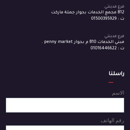
فرع مدينتي
B12 مجمع الخدمات بجوار جملة ماركت
ت : 01500395929
فرع مدينتي
مبني الخدمات B10 م بجوار penny market .
ت : 01016446622
راسلنا
الاسم
رقم الهاتف