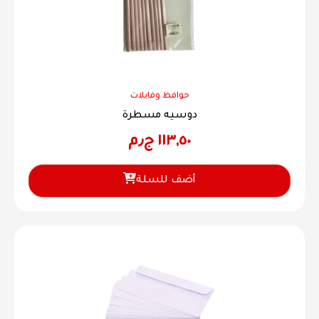
حوافظ وفايلات
دوسيه مسطرة
١١٣,٥٠
ج٫م
أضف للسلة