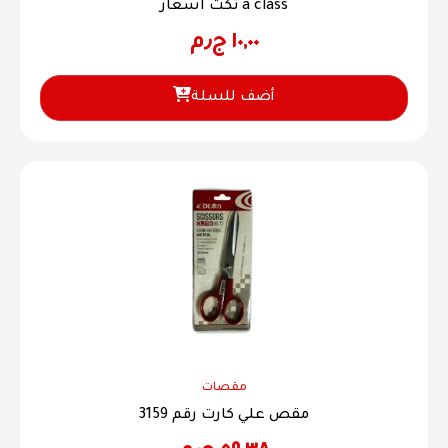
تكت اسعار a class
١٠,٠٠
ج٫م
أضف للسلة
مقصات
مقص علي كارت رقم 3159