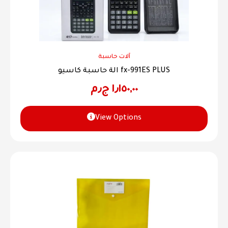
آلات حاسبة
الة حاسبة كاسيو fx-991ES PLUS
١٫١٥٠,٠٠
ج٫م
View Options