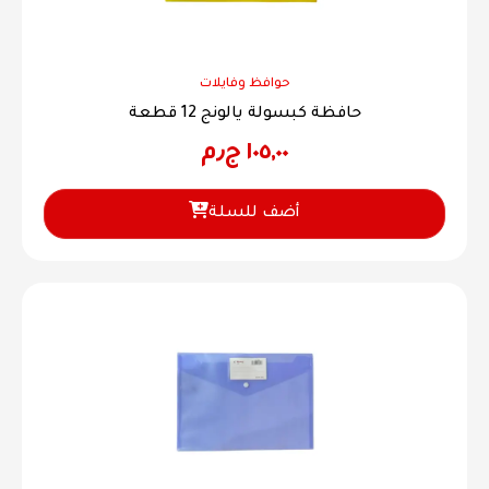
حوافظ وفايلات
حافظة كبسولة يالونج 12 قطعة
١٠٥,٠٠
ج٫م
أضف للسلة