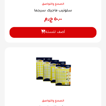
الصمغ واللواصق
سلوتيب ماجيك سيجما
٥٠,٠٠
ج٫م
أضف للسلة
الصمغ واللواصق