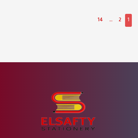
14
…
2
1