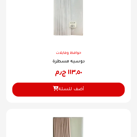
حوافظ وفايلات
دوسيه مسطرة
١١٣,٥٠
ج٫م
أضف للسلة