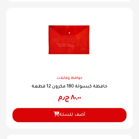
حوافظ وفايلات
حافظة كبسولة 180 مكرون 12 قطعة
٨٠,٠٠
ج٫م
أضف للسلة