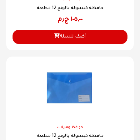
حافظة كبسولة يالونج 12 قطعة
١٠٥,٠٠
ج٫م
أضف للسلة
حوافظ وفايلات
حافظة كبسولة يالونج 12 قطعة