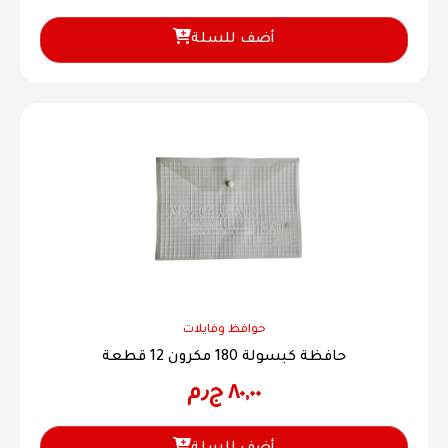
أضف للسلة
حوافظ وفايلات
حافظة كبسولة 180 مكرون 12 قطعة
٨٠,٠٠
ج٫م