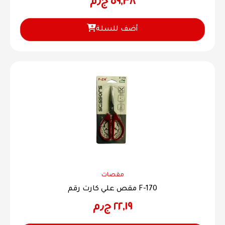
٥٩,٣٨
ج٫م
أضف للسلة
مقصات
مقص علي كارت رقم F-170
٢٢,١٩
ج٫م