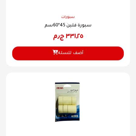
سبورات
سبورة فلين 45*60سم
٣٣١,٢٥
ج٫م
أضف للسلة