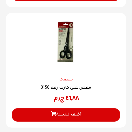
مقصات
مقص على كارت رقم 3158
٤٦,٨٨
ج٫م
أضف للسلة