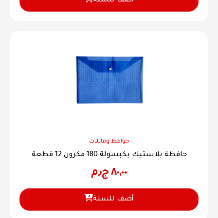
أضف للسلة
حوافظ وفايلات
حافظة بلاستيك بكبسولة 180 مكرون 12 قطعة
٨٠,٠٠
ج٫م
أضف للسلة