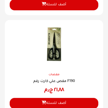
أضف للسلة
مقصات
مقص علي كارت رقم F190
٢١,٨٨
ج٫م
أضف للسلة