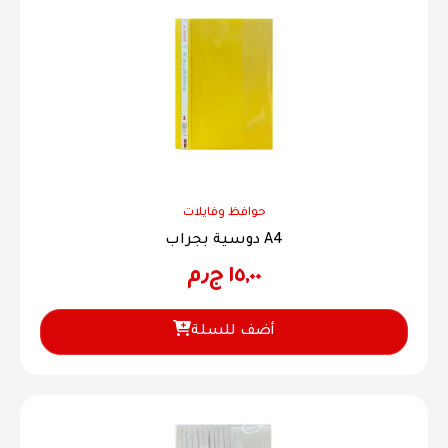
حوافظ وفايلات
دوسية بجراب A4
١٥,٠٠
ج٫م
أضف للسلة