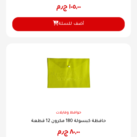
١٠٥,٠٠
ج٫م
أضف للسلة
حوافظ وفايلات
حافظة كبسولة 180 مكرون 12 قطعة
٨٠,٠٠
ج٫م