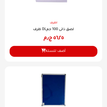
اظرف
ظرف DLلصق ذاتى 100 جم
٥٦,٢٥
ج٫م
أضف للسلة