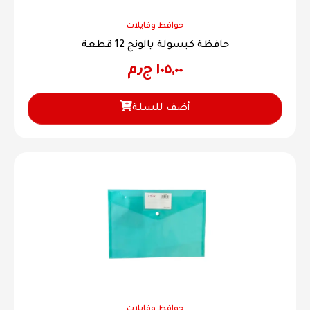
حوافظ وفايلات
حافظة كبسولة يالونج 12 قطعة
١٠٥,٠٠
ج٫م
أضف للسلة
حوافظ وفايلات