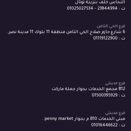
النحاس خلف بنزينة توتال
ت : 23844994 - 01025027534
فرع الحي الثامن
6 شارع حازم صلاح الحي الثامن منطقة 11 بلوك 11 مدينة نصر.
ت : 01119122900
فرع مدينتي
B12 مجمع الخدمات بجوار جملة ماركت
ت : 01500395929
فرع مدينتي
مبني الخدمات B10 م بجوار penny market .
ت : 01016446622