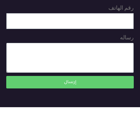
رقم الهاتف
رساله
إرسال