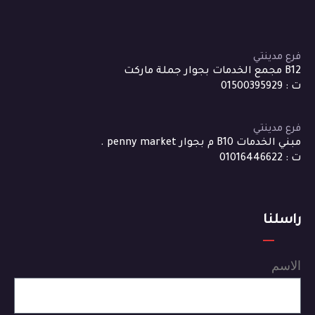
فرع مدينتي
B12 مجمع الخدمات بجوار جملة ماركت
ت : 01500395929
فرع مدينتي
مبني الخدمات B10 م بجوار penny market .
ت : 01016446622
راسلنا
الاسم