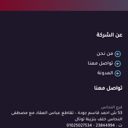
عن الشركة
من نحن
تواصل معنا
المدونة
تواصل معنا
فرع النحاس
53 ش احمد قاسم جودة – تقاطع عباس العقاد مع مصطفى
النحاس خلف بنزينة توتال
ت : 23844994 - 01025027534