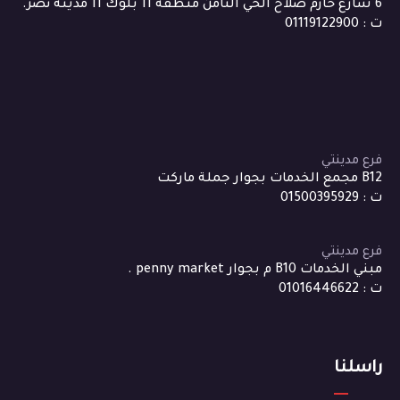
6 شارع حازم صلاح الحي الثامن منطقة 11 بلوك 11 مدينة نصر.
ت : 01119122900
فرع مدينتي
B12 مجمع الخدمات بجوار جملة ماركت
ت : 01500395929
فرع مدينتي
مبني الخدمات B10 م بجوار penny market .
ت : 01016446622
راسلنا