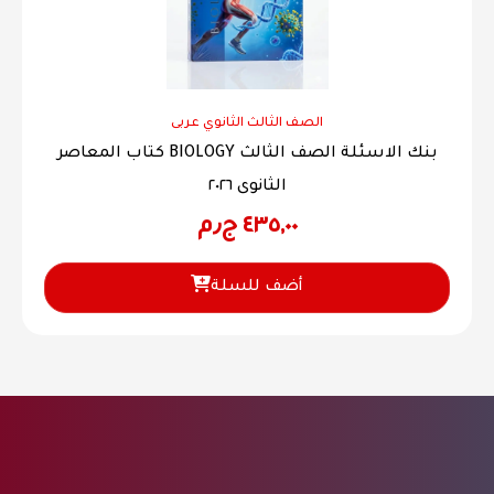
الصف الثالث الثانوي عربى
كتاب المعاصر BIOLOGY بنك الاسئلة الصف الثالث
الثانوى ٢٠٢٦
٤٣٥,٠٠
ج٫م
أضف للسلة