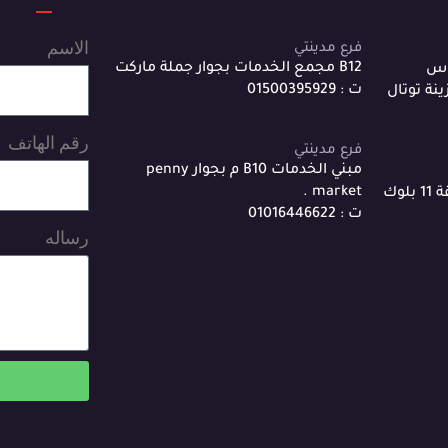
الاسم
فرع مدينتي
B12 مجمع الخدمات بجوار جملة ماركت
اس
ت : 01500395929
نة توتال
رقم الهاتف
فرع مدينتي
مبني الخدمات B10 م بجوار penny
market .
6 شارع حازم صلاح الحي الثامن منطقة 11 بلوك
ت : 01016446622
رساله