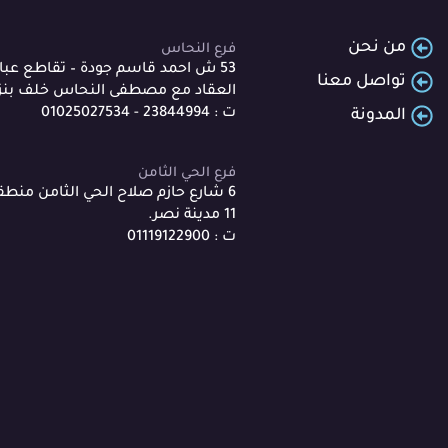
من نحن
فرع النحاس
53 ش احمد قاسم جودة – تقاطع عب
تواصل معنا
العقاد مع مصطفى النحاس خلف بنزي
ت : 23844994 - 01025027534
المدونة
فرع الحي الثامن
11 مدينة نصر.
ت : 01119122900